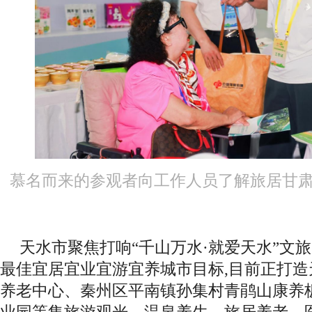
慕名而来的参观者向工作人员了解旅居甘
天水市聚焦打响“千山万水·就爱天水”文旅
最佳宜居宜业宜游宜养城市目标,目前正打
养老中心、秦州区平南镇孙集村青鹃山康养