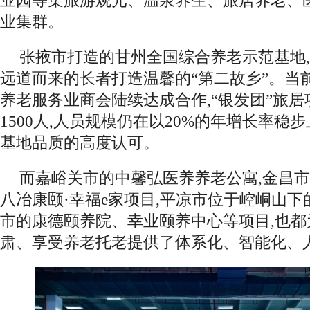
业园等集旅游观光、温泉养生、旅居养老、
业集群。
张掖市打造的甘州全国综合养老示范基地,
远道而来的长者打造温馨的“第二故乡”。当
养老服务业商会陆续达成合作,“银发团”旅
1500人,人员规模仍在以20%的年增长率稳
基地品质的高度认可。
而嘉峪关市的中馨弘医养养老公寓,金昌
八冶康颐·幸福e家项目,平凉市位于崆峒山下
市的康德颐养院、幸业颐养中心等项目,也都
肃、享受养老托老提供了体系化、智能化、