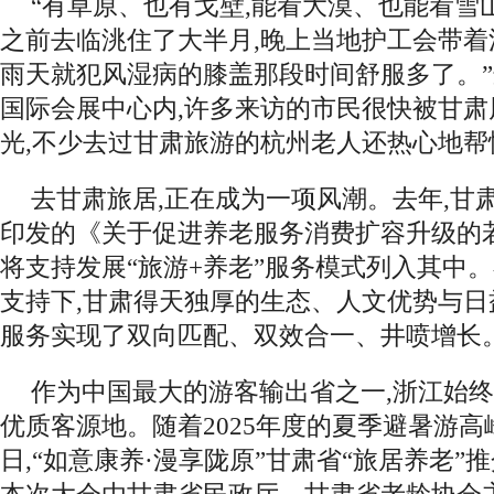
“有草原、也有戈壁,能看大漠、也能看雪
之前去临洮住了大半月,晚上当地护工会带着
雨天就犯风湿病的膝盖那段时间舒服多了。
国际会展中心内,许多来访的市民很快被甘
光,不少去过甘肃旅游的杭州老人还热心地帮
去甘肃旅居,正在成为一项风潮。去年,甘
印发的《关于促进养老服务消费扩容升级的
将支持发展“旅游+养老”服务模式列入其中
支持下,甘肃得天独厚的生态、人文优势与
服务实现了双向匹配、双效合一、井喷增长
作为中国最大的游客输出省之一,浙江始
优质客源地。随着2025年度的夏季避暑游高峰
日,“如意康养·漫享陇原”甘肃省“旅居养老”